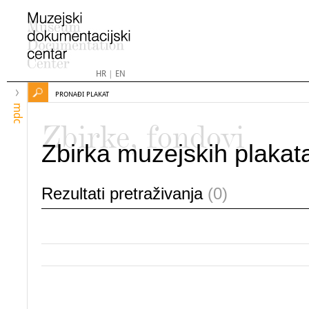
HR
|
EN
PRONAĐI PLAKAT
mdc
Zbirke, fondovi
Zbirka muzejskih plakat
Rezultati pretraživanja
(0)