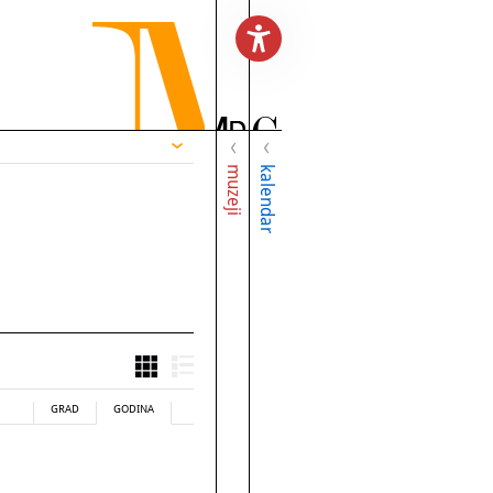
muzeji
kalendar
GRAD
GODINA