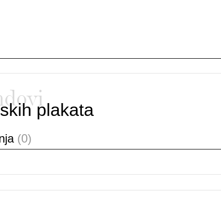
ndovi
skih plakata
anja
(0)