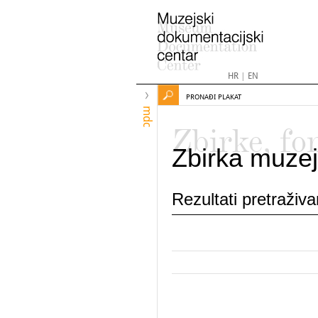
HR
|
EN
PRONAĐI PLAKAT
mdc
Zbirke, fo
Zbirka muzej
Rezultati pretraživ