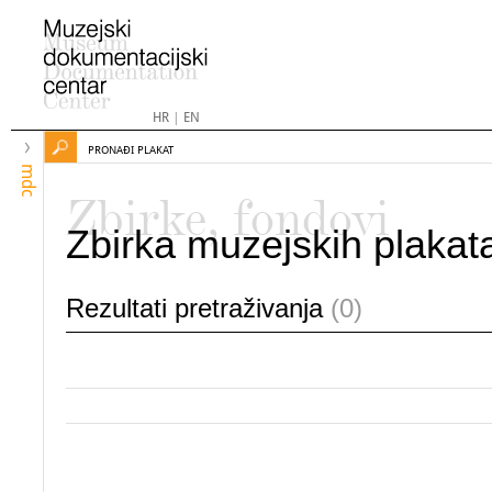
HR
|
EN
PRONAĐI PLAKAT
mdc
Zbirke, fondovi
Zbirka muzejskih plakat
Rezultati pretraživanja
(0)