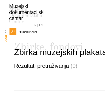
HR
|
EN
PRONAĐI PLAKAT
mdc
Zbirke, fondovi
Zbirka muzejskih plakat
Rezultati pretraživanja
(0)