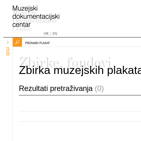
HR
|
EN
PRONAĐI PLAKAT
mdc
Zbirke, fondovi
Zbirka muzejskih plakat
Rezultati pretraživanja
(0)