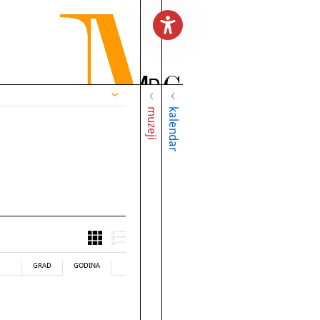
muzeji
kalendar
GRAD
GODINA