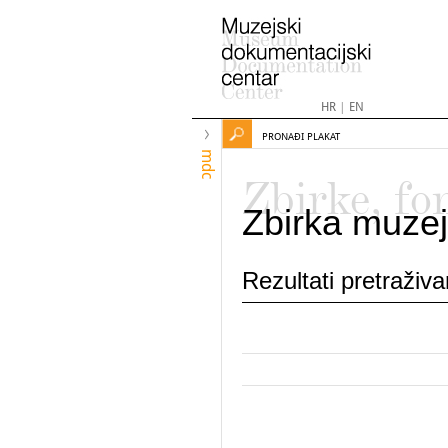
HR
|
EN
PRONAĐI PLAKAT
mdc
Zbirke, fo
Zbirka muzej
Rezultati pretraživ