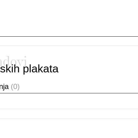
ndovi
skih plakata
anja
(0)