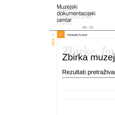
HR
|
EN
PRONAĐI PLAKAT
mdc
Zbirke, fo
Zbirka muzej
Rezultati pretraživ