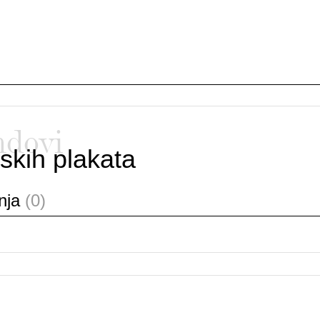
ndovi
skih plakata
anja
(0)