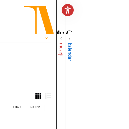
muzeji
kalendar
GRAD
GODINA