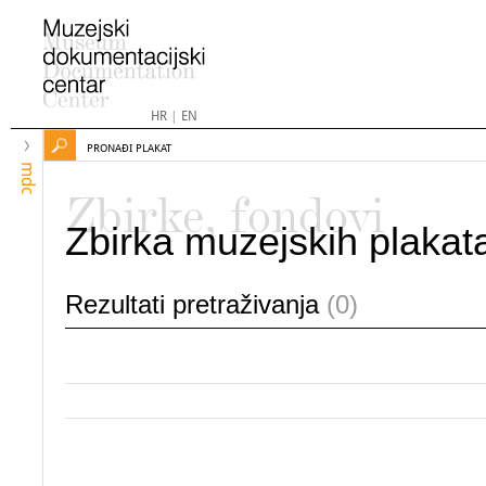
HR
|
EN
PRONAĐI PLAKAT
mdc
Zbirke, fondovi
Zbirka muzejskih plakat
Rezultati pretraživanja
(0)