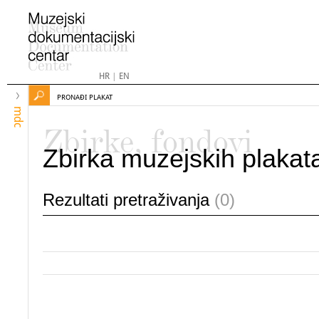
HR
|
EN
PRONAĐI PLAKAT
mdc
Zbirke, fondovi
Zbirka muzejskih plakat
Rezultati pretraživanja
(0)