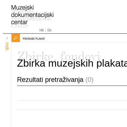
HR
|
EN
PRONAĐI PLAKAT
mdc
Zbirke, fondovi
Zbirka muzejskih plakat
Rezultati pretraživanja
(0)