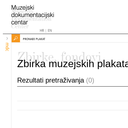
HR
|
EN
PRONAĐI PLAKAT
mdc
Zbirke, fondovi
Zbirka muzejskih plakat
Rezultati pretraživanja
(0)