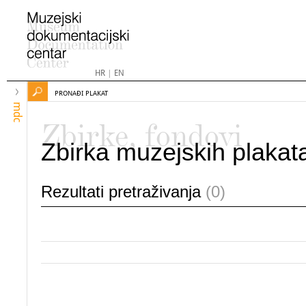
HR
|
EN
PRONAĐI PLAKAT
mdc
Zbirke, fondovi
Zbirka muzejskih plakat
Rezultati pretraživanja
(0)