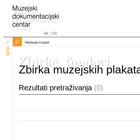
HR
|
EN
PRONAĐI PLAKAT
mdc
Zbirke, fondovi
Zbirka muzejskih plakat
Rezultati pretraživanja
(0)