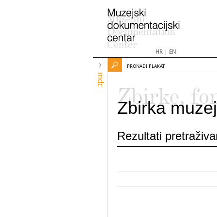
HR
|
EN
PRONAĐI PLAKAT
mdc
Zbirke, fo
Zbirka muzej
Rezultati pretraživ