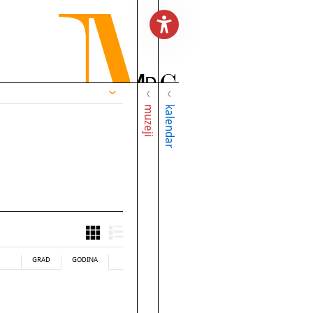
muzeji
kalendar
GRAD
GODINA