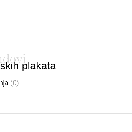
ndovi
skih plakata
anja
(0)