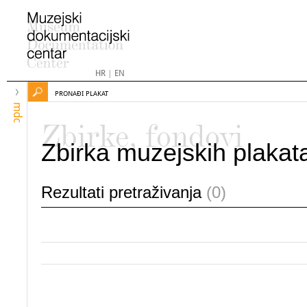
HR
|
EN
PRONAĐI PLAKAT
mdc
Zbirke, fondovi
Zbirka muzejskih plakat
Rezultati pretraživanja
(0)