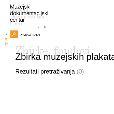
HR
|
EN
PRONAĐI PLAKAT
mdc
Zbirke, fondovi
Zbirka muzejskih plakat
Rezultati pretraživanja
(0)