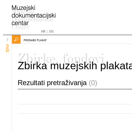
HR
|
EN
PRONAĐI PLAKAT
mdc
Zbirke, fondovi
Zbirka muzejskih plakat
Rezultati pretraživanja
(0)