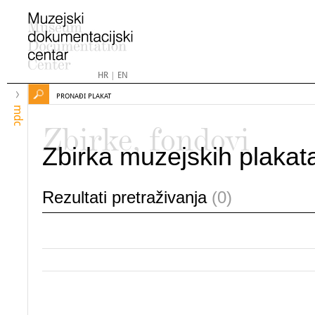
HR
|
EN
PRONAĐI PLAKAT
mdc
Zbirke, fondovi
Zbirka muzejskih plakat
Rezultati pretraživanja
(0)