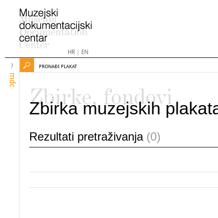
HR
|
EN
PRONAĐI PLAKAT
mdc
Zbirke, fondovi
Zbirka muzejskih plakat
Rezultati pretraživanja
(0)