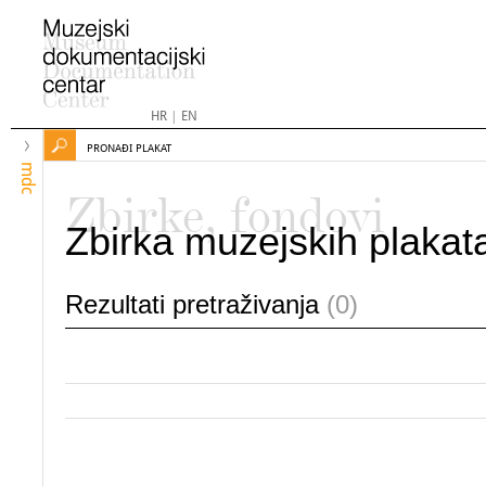
HR
|
EN
PRONAĐI PLAKAT
mdc
Zbirke, fondovi
Zbirka muzejskih plakat
Rezultati pretraživanja
(0)