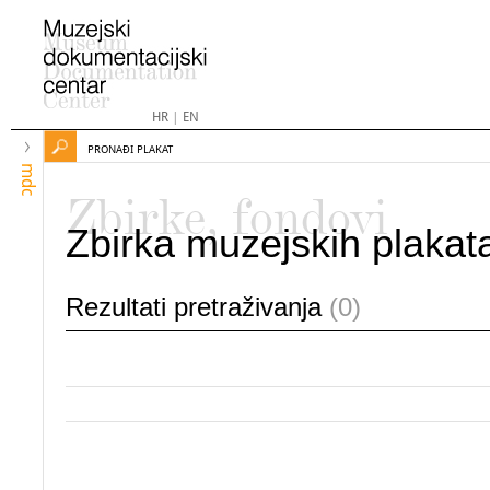
HR
|
EN
PRONAĐI PLAKAT
mdc
Zbirke, fondovi
Zbirka muzejskih plakat
Rezultati pretraživanja
(0)