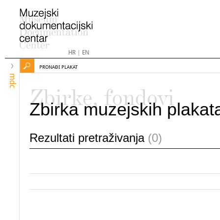
HR
|
EN
PRONAĐI PLAKAT
mdc
Zbirke, fondovi
Zbirka muzejskih plakat
Rezultati pretraživanja
(0)