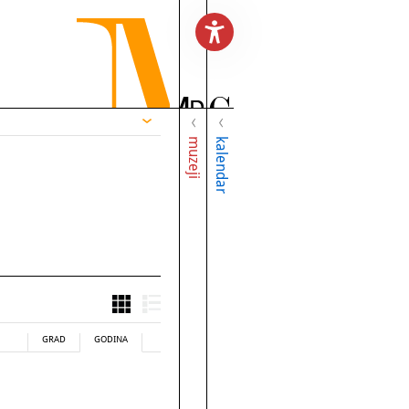
muzeji
kalendar
GRAD
GODINA