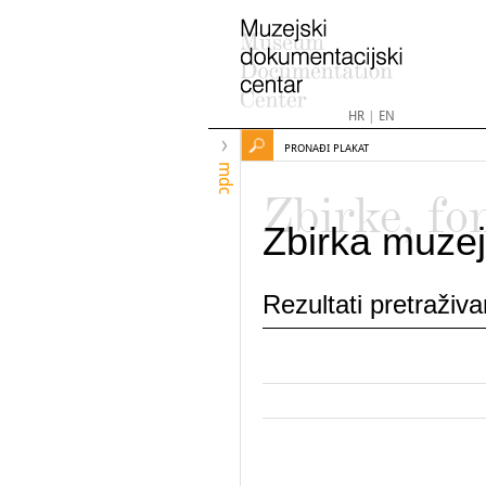
HR
|
EN
PRONAĐI PLAKAT
mdc
Zbirke, fo
Zbirka muzej
Rezultati pretraživ