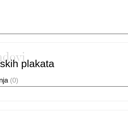
ndovi
skih plakata
anja
(0)