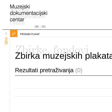
HR
|
EN
PRONAĐI PLAKAT
mdc
Zbirke, fondovi
Zbirka muzejskih plakat
Rezultati pretraživanja
(0)