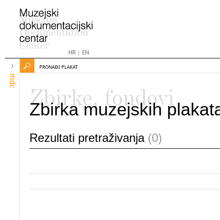
HR
|
EN
PRONAĐI PLAKAT
mdc
Zbirke, fondovi
Zbirka muzejskih plakat
Rezultati pretraživanja
(0)