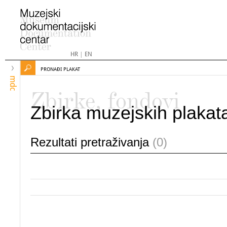
HR
|
EN
PRONAĐI PLAKAT
mdc
Zbirke, fondovi
Zbirka muzejskih plakat
Rezultati pretraživanja
(0)