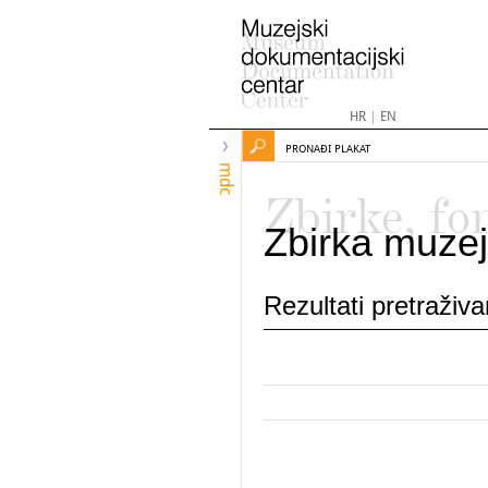
HR
|
EN
PRONAĐI PLAKAT
mdc
Zbirke, fo
Zbirka muzej
Rezultati pretraživ