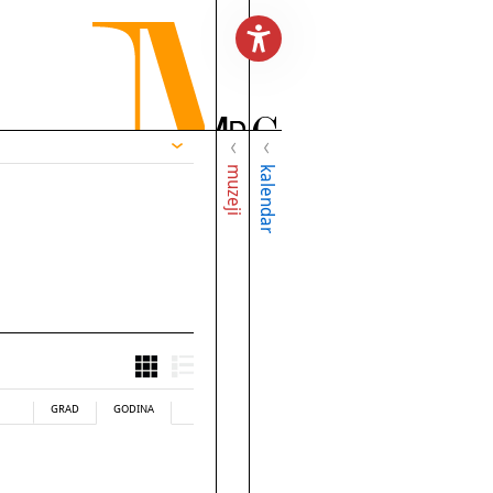
muzeji
kalendar
GRAD
GODINA