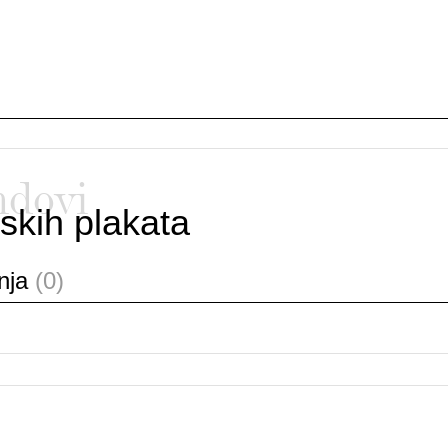
ndovi
skih plakata
anja
(0)