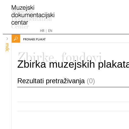
HR
|
EN
PRONAĐI PLAKAT
mdc
Zbirke, fondovi
Zbirka muzejskih plakat
Rezultati pretraživanja
(0)