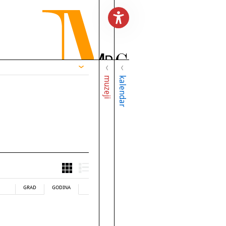
muzeji
kalendar
GRAD
GODINA