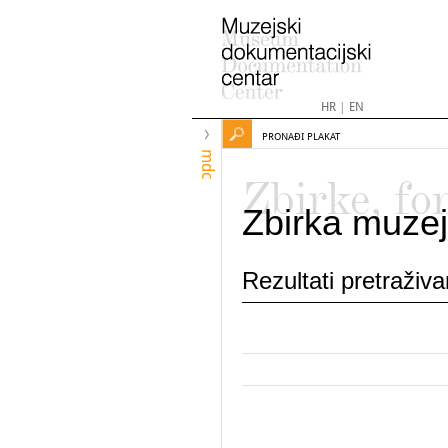
HR
|
EN
PRONAĐI PLAKAT
mdc
Zbirke, fo
Zbirka muzej
Rezultati pretraživ