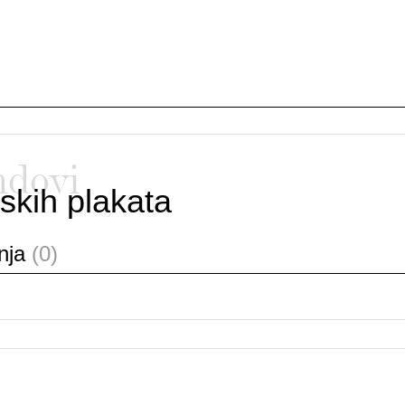
ndovi
skih plakata
anja
(0)