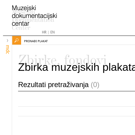
HR
|
EN
PRONAĐI PLAKAT
mdc
Zbirke, fondovi
Zbirka muzejskih plakat
Rezultati pretraživanja
(0)