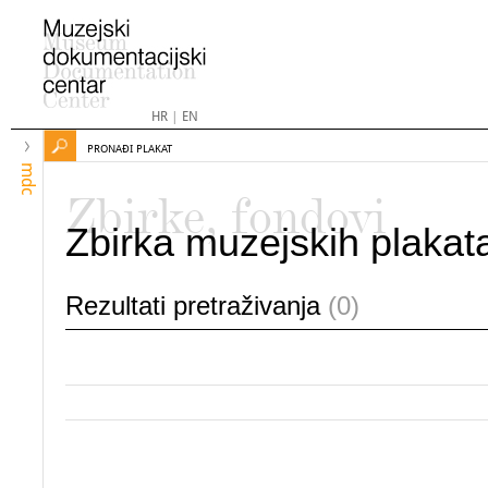
HR
|
EN
PRONAĐI PLAKAT
mdc
Zbirke, fondovi
Zbirka muzejskih plakat
Rezultati pretraživanja
(0)