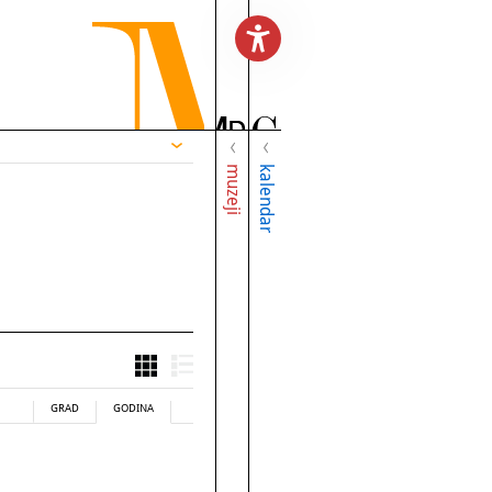
muzeji
kalendar
GRAD
GODINA