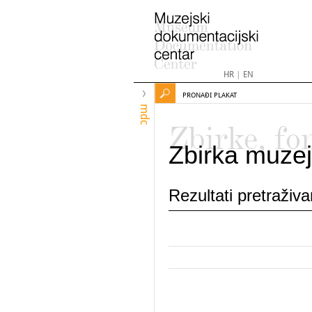
HR
|
EN
PRONAĐI PLAKAT
mdc
Zbirke, fo
Zbirka muzej
Rezultati pretraživ