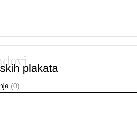
ndovi
skih plakata
anja
(0)