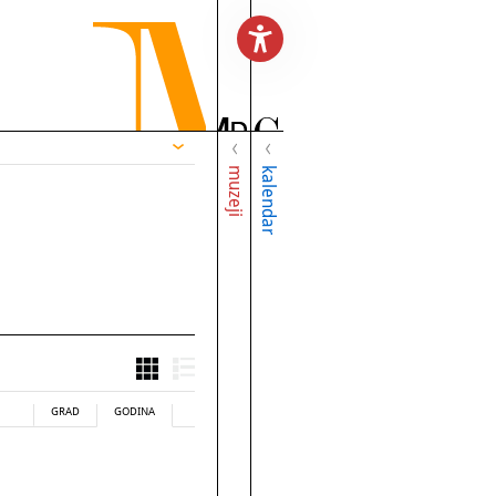
muzeji
kalendar
GRAD
GODINA