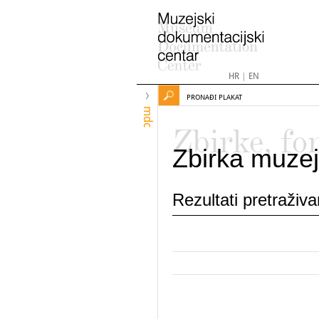
HR
|
EN
PRONAĐI PLAKAT
mdc
Zbirke, fo
Zbirka muzej
Rezultati pretraživ