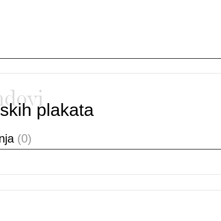
ndovi
skih plakata
anja
(0)