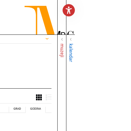
muzeji
kalendar
GRAD
GODINA