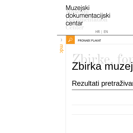
HR
|
EN
PRONAĐI PLAKAT
mdc
Zbirke, fo
Zbirka muzej
Rezultati pretraživ