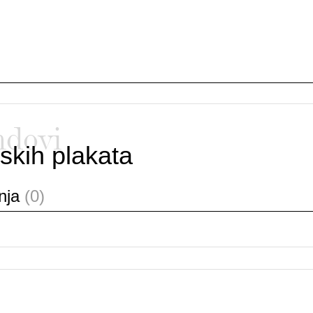
ndovi
skih plakata
anja
(0)