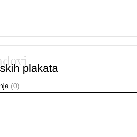
ndovi
skih plakata
anja
(0)