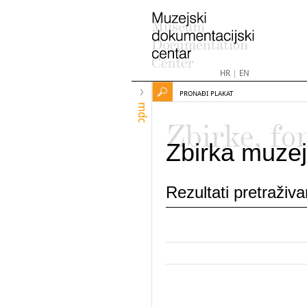
HR
|
EN
PRONAĐI PLAKAT
mdc
Zbirke, fo
Zbirka muzej
Rezultati pretraživ