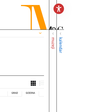
muzeji
kalendar
GRAD
GODINA