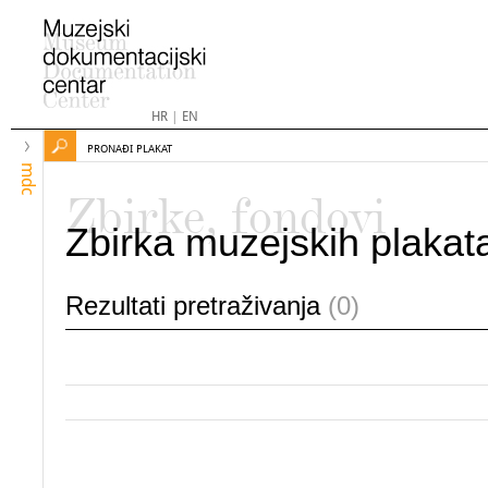
HR
|
EN
PRONAĐI PLAKAT
mdc
Zbirke, fondovi
Zbirka muzejskih plakat
Rezultati pretraživanja
(0)