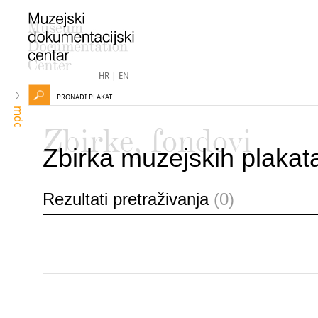
HR
|
EN
PRONAĐI PLAKAT
mdc
Zbirke, fondovi
Zbirka muzejskih plakat
Rezultati pretraživanja
(0)