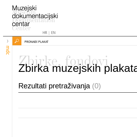
HR
|
EN
PRONAĐI PLAKAT
mdc
Zbirke, fondovi
Zbirka muzejskih plakat
Rezultati pretraživanja
(0)