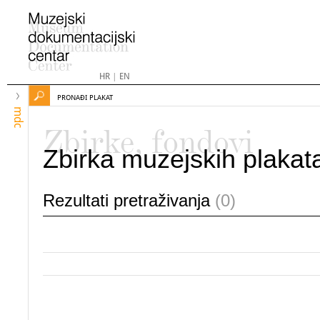
HR
|
EN
PRONAĐI PLAKAT
mdc
Zbirke, fondovi
Zbirka muzejskih plakat
Rezultati pretraživanja
(0)