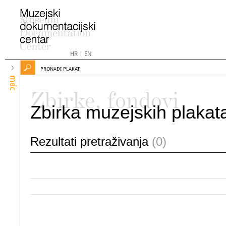
HR
|
EN
PRONAĐI PLAKAT
mdc
Zbirke, fondovi
Zbirka muzejskih plakat
Rezultati pretraživanja
(0)