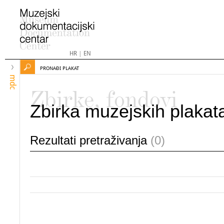
HR
|
EN
PRONAĐI PLAKAT
mdc
Zbirke, fondovi
Zbirka muzejskih plakat
Rezultati pretraživanja
(0)