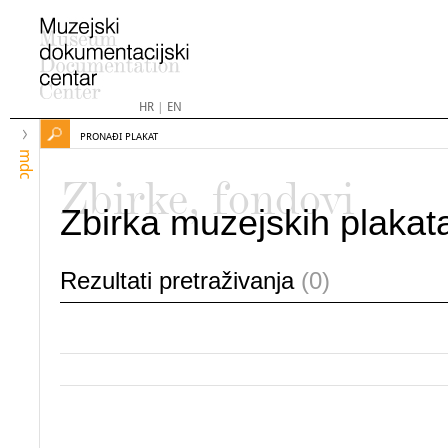
HR
|
EN
PRONAĐI PLAKAT
mdc
Zbirke, fondovi
Zbirka muzejskih plakat
Rezultati pretraživanja
(0)