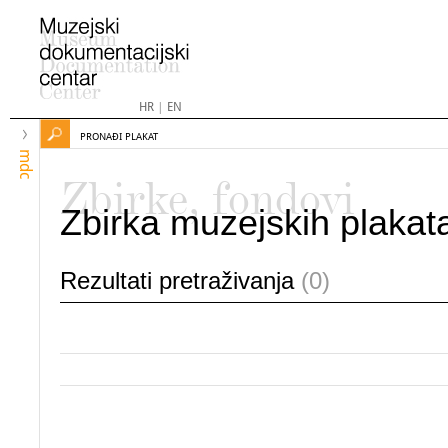
HR
|
EN
PRONAĐI PLAKAT
mdc
Zbirke, fondovi
Zbirka muzejskih plakat
Rezultati pretraživanja
(0)