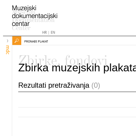
HR
|
EN
PRONAĐI PLAKAT
mdc
Zbirke, fondovi
Zbirka muzejskih plakat
Rezultati pretraživanja
(0)