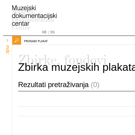
HR
|
EN
PRONAĐI PLAKAT
mdc
Zbirke, fondovi
Zbirka muzejskih plakat
Rezultati pretraživanja
(0)