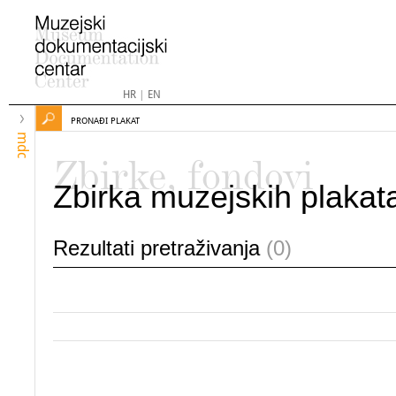
HR
|
EN
PRONAĐI PLAKAT
mdc
Zbirke, fondovi
Zbirka muzejskih plakat
Rezultati pretraživanja
(0)