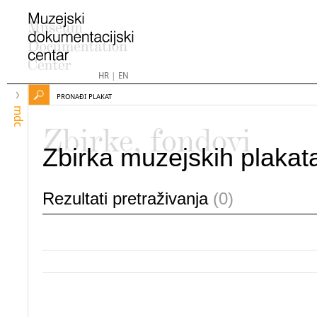
HR
|
EN
PRONAĐI PLAKAT
mdc
Zbirke, fondovi
Zbirka muzejskih plakat
Rezultati pretraživanja
(0)