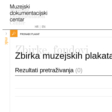
HR
|
EN
PRONAĐI PLAKAT
mdc
Zbirke, fondovi
Zbirka muzejskih plakat
Rezultati pretraživanja
(0)