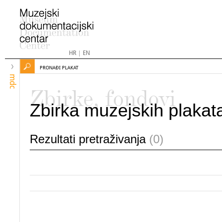
HR
|
EN
PRONAĐI PLAKAT
mdc
Zbirke, fondovi
Zbirka muzejskih plakat
Rezultati pretraživanja
(0)