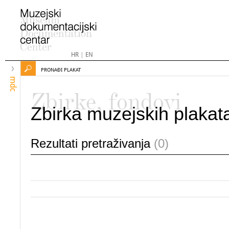
HR
|
EN
PRONAĐI PLAKAT
mdc
Zbirke, fondovi
Zbirka muzejskih plakat
Rezultati pretraživanja
(0)